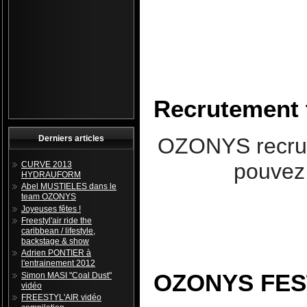
Recrutement
OZONYS recrut
Derniers articles
pouvez 
CURVE 2013
HYDRAUFORM
Abel MUSTIELES dans le
team OZONYS
Joyeuses fêtes !
Freestyl'air ride the
caribbean / lifestyle,
backstage & show
Adrien PONTIER à
l'entrainement 2012
OZONYS FEST
Simon MASI "Coal Dust"
vidéo
FREESTYL'AIR vidéo