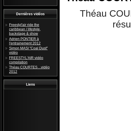
Théau COUR
Dernières vidéos
résu
Freestyl'air ride the
caribbean / lifestyle,
backstage & show
Adrien PONTIER à
l'entrainement 2012
Simon MASI "Coal Dust"
vidéo
FREESTYL'AIR vidéo
compilation
Théau COURTES....vidéo
2012
Liens