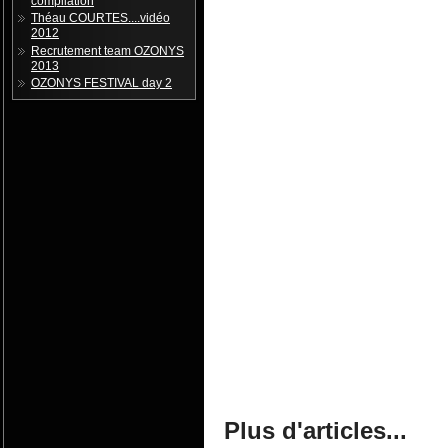
compilation
Théau COURTES....vidéo
2012
Recrutement team OZONYS
2013
OZONYS FESTIVAL day 2
Plus d'articles...