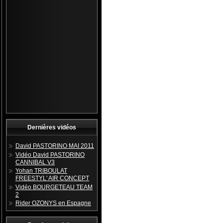
Dernières vidéos
David PASTORINO MAI 2011
Vidéo David PASTORINO
CANNIBAL V3
Yohan TRIBOULAT
FREESTYL' AIR CONCEPT
Vidéo BOURGETEAU TEAM
2
Rider OZONYS en Espagne