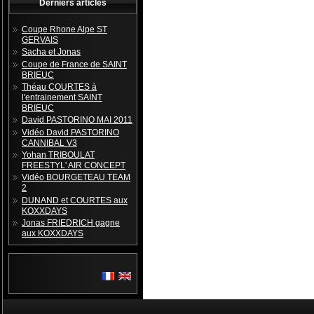
Derniers articles
Coupe Rhone Alpe ST
GERVAIS
Sacha et Jonas
Coupe de France de SAINT
BRIEUC
Théau COURTES à
l'entrainement SAINT
BRIEUC
David PASTORINO MAI 2011
Vidéo David PASTORINO
CANNIBAL V3
Yohan TRIBOULAT
FREESTYL' AIR CONCEPT
Vidéo BOURGETEAU TEAM
2
DUNAND et COURTES aux
KOXXDAYS
Jonas FRIEDRICH gagne
aux KOXXDAYS