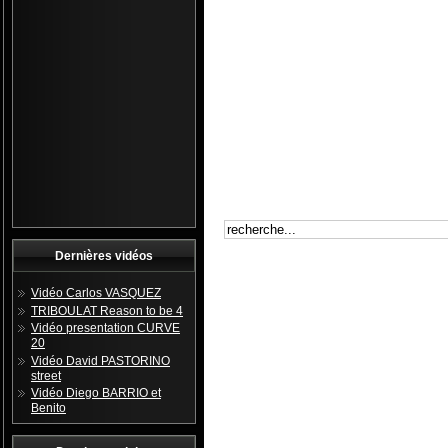
Dernières vidéos
Vidéo Carlos VASQUEZ
TRIBOULAT Reason to be 4
Vidéo presentation CURVE
20
Vidéo David PASTORINO
street
Vidéo Diego BARRIO et
Benito