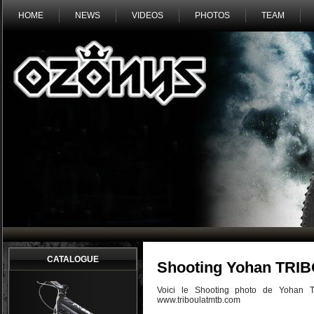
HOME
NEWS
VIDEOS
PHOTOS
TEAM
CATALOGUE
Shooting Yohan TRI
Voici le Shooting photo de Yohan 
www.triboulatmtb.com