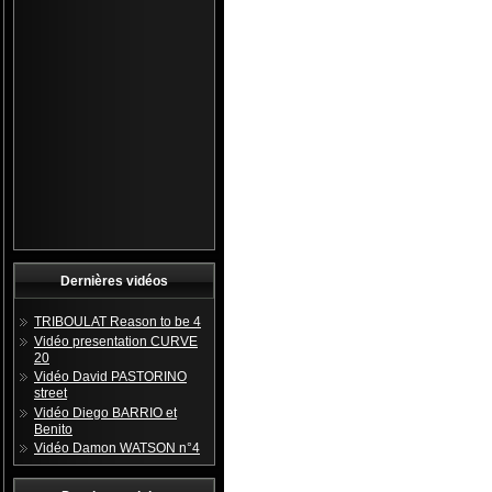
Dernières vidéos
TRIBOULAT Reason to be 4
Vidéo presentation CURVE
20
Vidéo David PASTORINO
street
Vidéo Diego BARRIO et
Benito
Vidéo Damon WATSON n°4