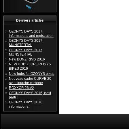
Derniers articles
OZONYS DAYS 2017
informations and registration
OZONYS DAYS 2017
MUNSTERTAL
OZONYS DAYS 2017
MUNSTERTAL
New BONZ RIMS 2016
NEW HUBS FOR OZONYS
BIKES 2016
New hubs for OZONYS bikes
Nouveau cadre CURVE 20
avec fourche carbone
ROXXOR 26 V2
OZONYS DAYS 2016, c'est
parti !
OZONYS DAYS 2016
informations