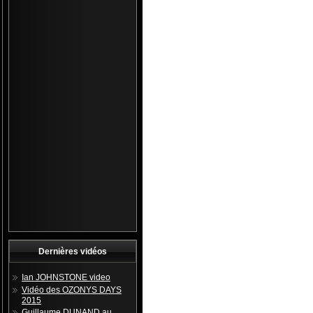
Dernières vidéos
Ian JOHNSTONE video
Vidéo des OZONYS DAYS
2015
Guillaume DUNAND au