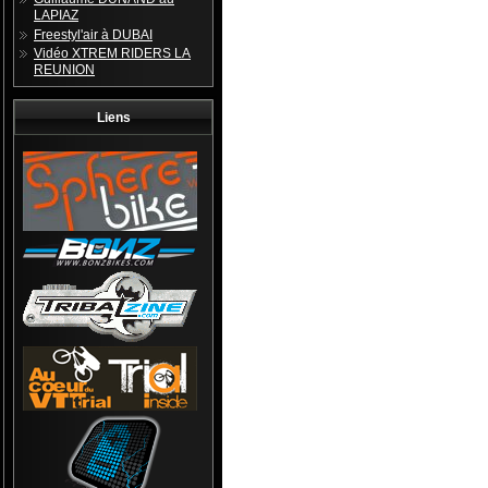
LAPIAZ
Freestyl'air à DUBAI
Vidéo XTREM RIDERS LA
REUNION
Liens