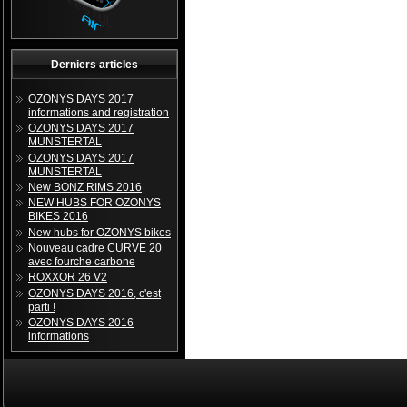
Derniers articles
OZONYS DAYS 2017
informations and registration
OZONYS DAYS 2017
MUNSTERTAL
OZONYS DAYS 2017
MUNSTERTAL
New BONZ RIMS 2016
NEW HUBS FOR OZONYS
BIKES 2016
New hubs for OZONYS bikes
Nouveau cadre CURVE 20
avec fourche carbone
ROXXOR 26 V2
OZONYS DAYS 2016, c'est
parti !
OZONYS DAYS 2016
informations