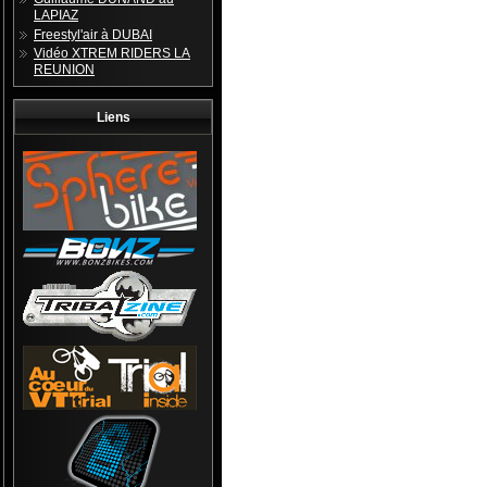
LAPIAZ
Freestyl'air à DUBAI
Vidéo XTREM RIDERS LA
REUNION
Liens