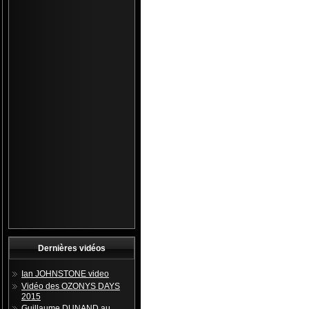
Dernières vidéos
Ian JOHNSTONE video
Vidéo des OZONYS DAYS
2015
Guillaume DUNAND au