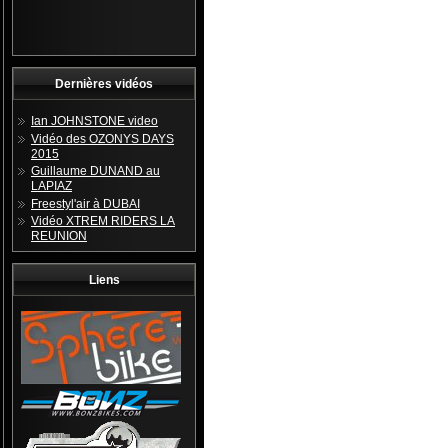
Dernières vidéos
Ian JOHNSTONE video
Vidéo des OZONYS DAYS
2015
Guillaume DUNAND au
LAPIAZ
Freestyl'air à DUBAI
Vidéo XTREM RIDERS LA
REUNION
Liens