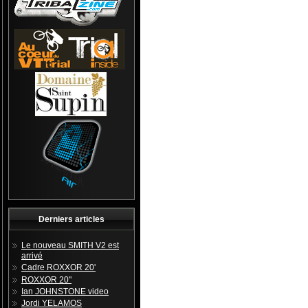
Derniers articles
Le nouveau SMITH V2 est
arrivé
Cadre ROXXOR 20'
ROXXOR 20"
Ian JOHNSTONE video
Jordi YELAMOS