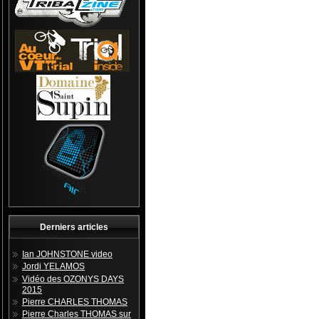
Derniers articles
Ian JOHNSTONE video
Jordi YELAMOS
Vidéo des OZONYS DAYS
2015
Pierre CHARLES THOMAS
Pierre Charles THOMAS sur