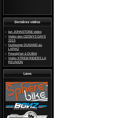
Dernières vidéos
Ian JOHNSTONE video
Vidéo des OZONYS DAYS
2015
Guillaume DUNAND au
LAPIAZ
Freestyl'air à DUBAI
Vidéo XTREM RIDERS LA
REUNION
Liens